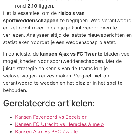
rond
2.10
liggen.
Het is essentieel om de
risico’s van
sportweddenschappen
te begrijpen. Wed verantwoord
en zet nooit meer in dan je je kunt veroorloven te
verliezen. Analyseer altijd de laatste nieuwsberichten en
statistieken voordat je een weddenschap plaatst.
In conclusie, de
kansen Ajax vs FC Twente
bieden veel
mogelijkheden voor sportweddenschappen. Met de
juiste strategie en kennis van de teams kun je
weloverwogen keuzes maken. Vergeet niet om
verantwoord te wedden en het plezier in het spel te
behouden.
Gerelateerde artikelen:
Kansen Feyenoord vs Excelsior
Kansen FC Utrecht vs Heracles Almelo
Kansen Ajax vs PEC Zwolle