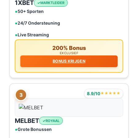
1XBET
MARKTLEIDER
50+ Sporten
24/7 Ondersteuning
Live Streaming
200% Bonus
EXCLUSIEF
BONUS KRIJGEN
8.9/10
★★★★★
3
MELBET
ROYAAL
Grote Bonussen