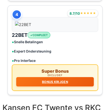
8.7/10
★★★★★
4
22BET
COMPLEET
Snelle Betalingen
Expert Ondersteuning
Pro Interface
Super Bonus
EXCLUSIEF
BONUS KRIJGEN
Kansen FC Twente vs RKC