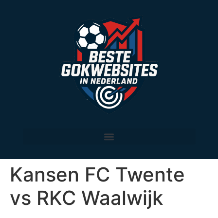
Kansen FC Twente
vs RKC Waalwijk