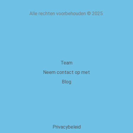
Alle rechten voorbehouden
©
2025.
over ons
Team
Neem contact op met
Blog
Wettelijk
Privacybeleid