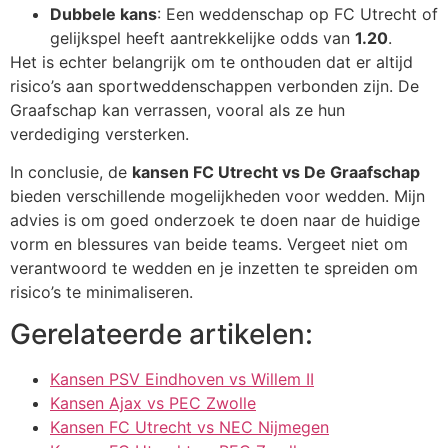
Dubbele kans
: Een weddenschap op FC Utrecht of
gelijkspel heeft aantrekkelijke odds van
1.20
.
Het is echter belangrijk om te onthouden dat er altijd
risico’s aan sportweddenschappen verbonden zijn. De
Graafschap kan verrassen, vooral als ze hun
verdediging versterken.
In conclusie, de
kansen FC Utrecht vs De Graafschap
bieden verschillende mogelijkheden voor wedden. Mijn
advies is om goed onderzoek te doen naar de huidige
vorm en blessures van beide teams. Vergeet niet om
verantwoord te wedden en je inzetten te spreiden om
risico’s te minimaliseren.
Gerelateerde artikelen:
Kansen PSV Eindhoven vs Willem II
Kansen Ajax vs PEC Zwolle
Kansen FC Utrecht vs NEC Nijmegen