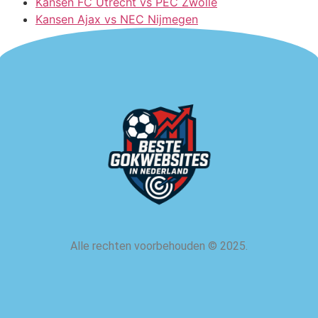
Kansen FC Utrecht vs PEC Zwolle
Kansen Ajax vs NEC Nijmegen
Alle rechten voorbehouden
©
2025.