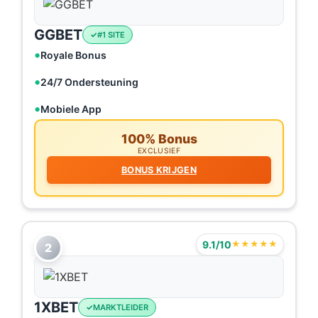
GGBET
#1 SITE
Royale Bonus
24/7 Ondersteuning
Mobiele App
100% Bonus
EXCLUSIEF
BONUS KRIJGEN
9.1/10
★★★★★
2
1XBET
MARKTLEIDER