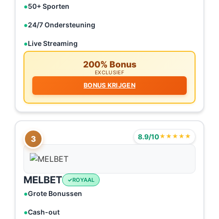
50+ Sporten
24/7 Ondersteuning
Live Streaming
200% Bonus
EXCLUSIEF
BONUS KRIJGEN
8.9/10
★★★★★
3
MELBET
ROYAAL
Grote Bonussen
Cash-out