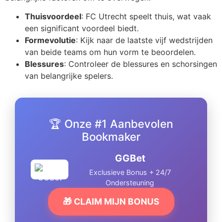
Thuisvoordeel
: FC Utrecht speelt thuis, wat vaak
een significant voordeel biedt.
Formevolutie
: Kijk naar de laatste vijf wedstrijden
van beide teams om hun vorm te beoordelen.
Blessures
: Controleer de blessures en schorsingen
van belangrijke spelers.
🏆 Onze #1 Aanbevolen
Bookmaker
GGBet
Exclusieve Bonus + 24/7
Ondersteuning
🎁 CLAIM MIJN BONUS