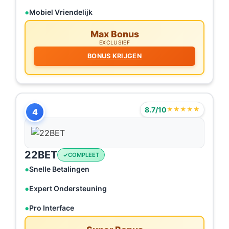
Mobiel Vriendelijk
Max Bonus
EXCLUSIEF
BONUS KRIJGEN
8.7/10
★★★★★
4
22BET
COMPLEET
Snelle Betalingen
Expert Ondersteuning
Pro Interface