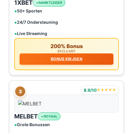
1XBET
MARKTLEIDER
50+ Sporten
24/7 Ondersteuning
Live Streaming
200% Bonus
EXCLUSIEF
BONUS KRIJGEN
8.9/10
★★★★★
3
MELBET
ROYAAL
Grote Bonussen