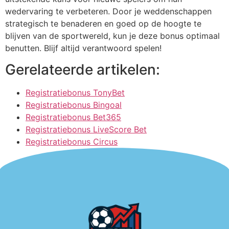
wedervaring te verbeteren. Door je weddenschappen
strategisch te benaderen en goed op de hoogte te
blijven van de sportwereld, kun je deze bonus optimaal
benutten. Blijf altijd verantwoord spelen!
Gerelateerde artikelen:
Registratiebonus TonyBet
Registratiebonus Bingoal
Registratiebonus Bet365
Registratiebonus LiveScore Bet
Registratiebonus Circus