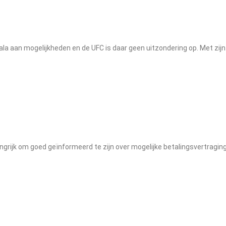
a aan mogelijkheden en de UFC is daar geen uitzondering op. Met zi
rijk om goed geïnformeerd te zijn over mogelijke betalingsvertragingen.