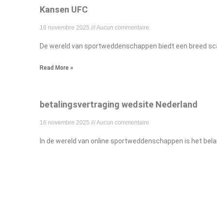
Kansen UFC
16 novembre 2025
Aucun commentaire
De wereld van sportweddenschappen biedt een breed scal
Read More »
betalingsvertraging wedsite Nederland
16 novembre 2025
Aucun commentaire
In de wereld van online sportweddenschappen is het belang
Read More »
Voorspelling Formule 1