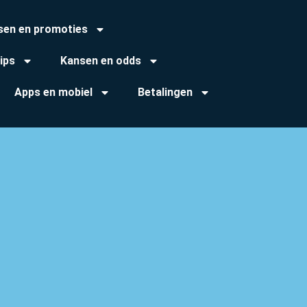
sen en promoties
ips
Kansen en odds
Apps en mobiel
Betalingen