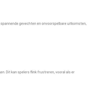
jn spannende gevechten en onvoorspelbare uitkomsten,
 Dit kan spelers flink frustreren, vooral als er