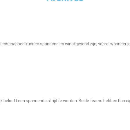
weddenschappen kunnen spannend en winstgevend zijn, vooral wanneer je
 belooft een spannende strijd te worden. Beide teams hebben hun ei