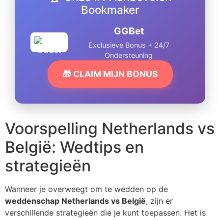
Bookmaker
GGBet
Exclusieve Bonus + 24/7
Ondersteuning
🎁 CLAIM MIJN BONUS
Voorspelling Netherlands vs
België: Wedtips en
strategieën
Wanneer je overweegt om te wedden op de
weddenschap Netherlands vs België
, zijn er
verschillende strategieën die je kunt toepassen. Het is