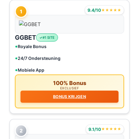
9.4/10
★★★★★
1
GGBET
#1 SITE
Royale Bonus
24/7 Ondersteuning
Mobiele App
100% Bonus
EXCLUSIEF
BONUS KRIJGEN
9.1/10
★★★★★
2