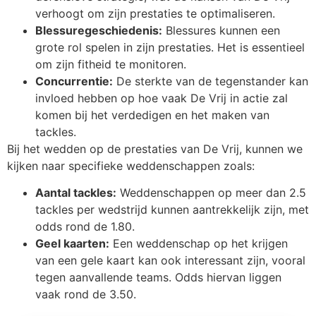
verhoogt om zijn prestaties te optimaliseren.
Blessuregeschiedenis:
Blessures kunnen een
grote rol spelen in zijn prestaties. Het is essentieel
om zijn fitheid te monitoren.
Concurrentie:
De sterkte van de tegenstander kan
invloed hebben op hoe vaak De Vrij in actie zal
komen bij het verdedigen en het maken van
tackles.
Bij het wedden op de prestaties van De Vrij, kunnen we
kijken naar specifieke weddenschappen zoals:
Aantal tackles:
Weddenschappen op meer dan 2.5
tackles per wedstrijd kunnen aantrekkelijk zijn, met
odds rond de 1.80.
Geel kaarten:
Een weddenschap op het krijgen
van een gele kaart kan ook interessant zijn, vooral
tegen aanvallende teams. Odds hiervan liggen
vaak rond de 3.50.