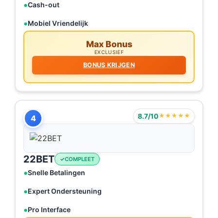
Cash-out
Mobiel Vriendelijk
Max Bonus
EXCLUSIEF
BONUS KRIJGEN
8.7/10
★★★★★
4
22BET
COMPLEET
Snelle Betalingen
Expert Ondersteuning
Pro Interface