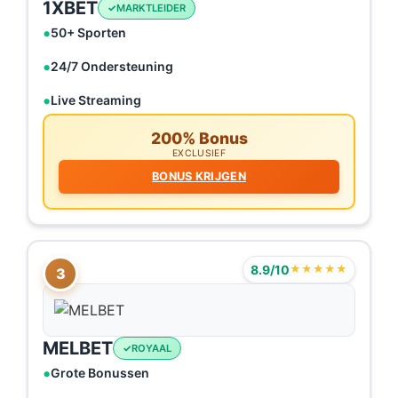
1XBET
MARKTLEIDER
50+ Sporten
24/7 Ondersteuning
Live Streaming
200% Bonus
EXCLUSIEF
BONUS KRIJGEN
8.9/10
★★★★★
3
MELBET
ROYAAL
Grote Bonussen