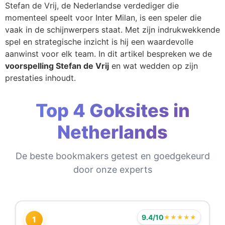
Stefan de Vrij, de Nederlandse verdediger die
momenteel speelt voor Inter Milan, is een speler die
vaak in de schijnwerpers staat. Met zijn indrukwekkende
spel en strategische inzicht is hij een waardevolle
aanwinst voor elk team. In dit artikel bespreken we de
voorspelling Stefan de Vrij
en wat wedden op zijn
prestaties inhoudt.
Top 4 Goksites in
Netherlands
De beste bookmakers getest en goedgekeurd
door onze experts
9.4/10
★★★★★
1