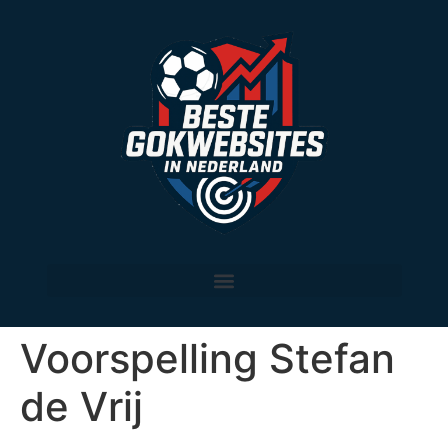
Voorspelling Stefan
de Vrij