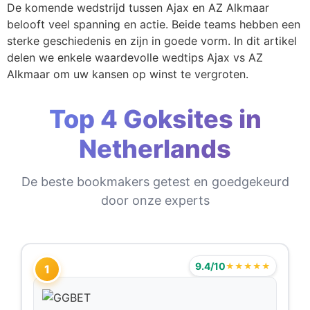
De komende wedstrijd tussen Ajax en AZ Alkmaar
belooft veel spanning en actie. Beide teams hebben een
sterke geschiedenis en zijn in goede vorm. In dit artikel
delen we enkele waardevolle wedtips Ajax vs AZ
Alkmaar om uw kansen op winst te vergroten.
Top 4 Goksites in
Netherlands
De beste bookmakers getest en goedgekeurd
door onze experts
9.4/10
★★★★★
1