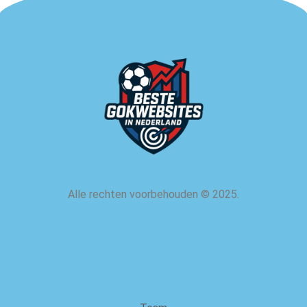
Alle rechten voorbehouden
©
2025.
over ons