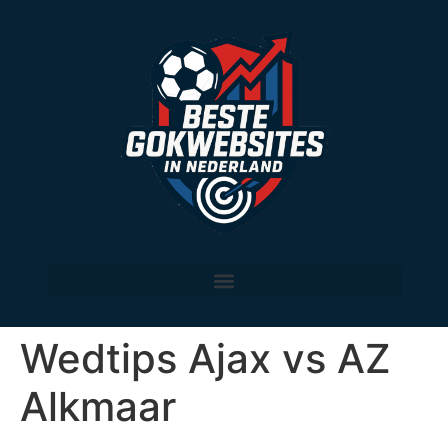
Wedtips Ajax vs AZ
Alkmaar