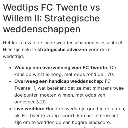
Wedtips FC Twente vs
Willem II: Strategische
weddenschappen
Het kiezen van de juiste weddenschappen is essentieel.
Hier zijn enkele
strategische adviezen
voor deze
wedstrijd:
Wed op een overwinning voor FC Twente:
De
kans op winst is hoog, met odds rond de 1.70.
Overweeg een handicap weddenschap:
FC
Twente -1, wat betekent dat ze met minstens twee
doelpunten moeten winnen, met odds van
ongeveer 3.20.
Live wedden:
Houd de wedstrijd goed in de gaten;
als FC Twente vroeg scoort, kan het interessant
zijn om te wedden op een hogere eindscore.