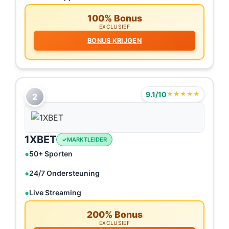
100% Bonus
EXCLUSIEF
BONUS KRIJGEN
9.1/10
★★★★★
2
1XBET
MARKTLEIDER
50+ Sporten
24/7 Ondersteuning
Live Streaming
200% Bonus
EXCLUSIEF