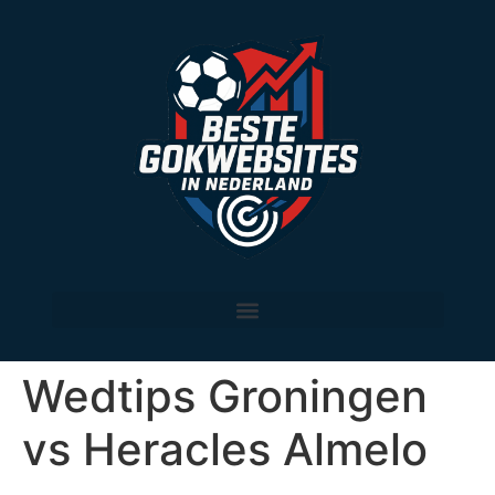
Wedtips Groningen
vs Heracles Almelo