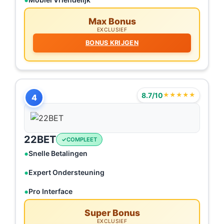
Max Bonus
EXCLUSIEF
BONUS KRIJGEN
8.7/10
★★★★★
4
22BET
COMPLEET
Snelle Betalingen
Expert Ondersteuning
Pro Interface
Super Bonus
EXCLUSIEF