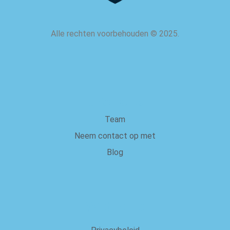
Alle rechten voorbehouden
©
2025.
over ons
Team
Neem contact op met
Blog
Wettelijk