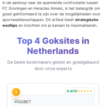
In de aanloop naar de spannende confrontatie tussen
FC Groningen en Heracles Almelo, is het belangrijk om
goed geïnformeerd te zijn over de mogelijkheden voor
sportweddenschappen. Dit artikel biedt
strategische
wedtips
en inzichten om je kansen te maximaliseren.
Top 4 Goksites in
Netherlands
De beste bookmakers getest en goedgekeurd
door onze experts
9.4/10
★★★★★
1