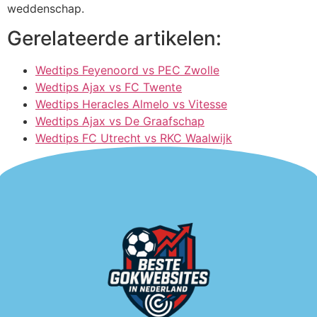
weddenschap.
Gerelateerde artikelen:
Wedtips Feyenoord vs PEC Zwolle
Wedtips Ajax vs FC Twente
Wedtips Heracles Almelo vs Vitesse
Wedtips Ajax vs De Graafschap
Wedtips FC Utrecht vs RKC Waalwijk