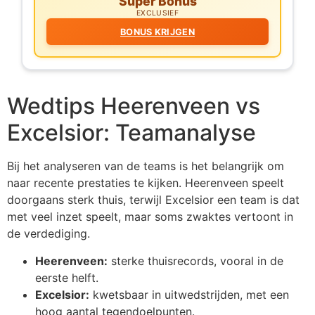
Super Bonus
EXCLUSIEF
BONUS KRIJGEN
Wedtips Heerenveen vs
Excelsior: Teamanalyse
Bij het analyseren van de teams is het belangrijk om
naar recente prestaties te kijken. Heerenveen speelt
doorgaans sterk thuis, terwijl Excelsior een team is dat
met veel inzet speelt, maar soms zwaktes vertoont in
de verdediging.
Heerenveen:
sterke thuisrecords, vooral in de
eerste helft.
Excelsior:
kwetsbaar in uitwedstrijden, met een
hoog aantal tegendoelpunten.